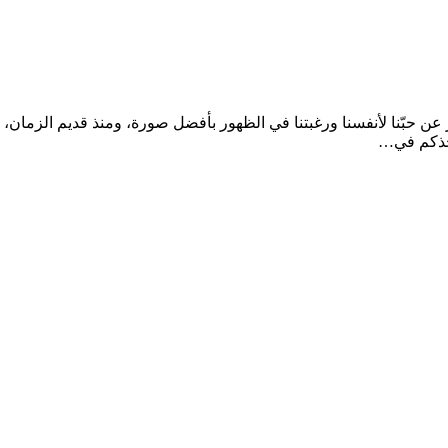
ُعبّر عن حبّنا لأنفسنا ورغبتنا في الظهور بأفضل صورة، ومنذ قديم 
أخذكم في…