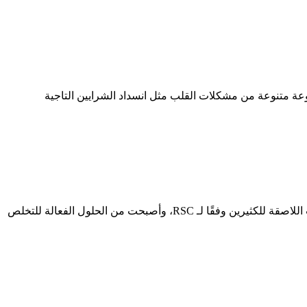
موعة متنوعة من مشكلات القلب مثل انسداد الشرايين التاجية
أثبتت عمليات تصحيح النظر قدرتها على تحسين الرؤية إلى 6/6 في 90% من المرضى وتقليل الاعتماد على النظارات الطبية أو العدسات اللاصقة للكثيرين وفقًا لـ RSC، وأصبحت من الحلول الفعالة للتخلص