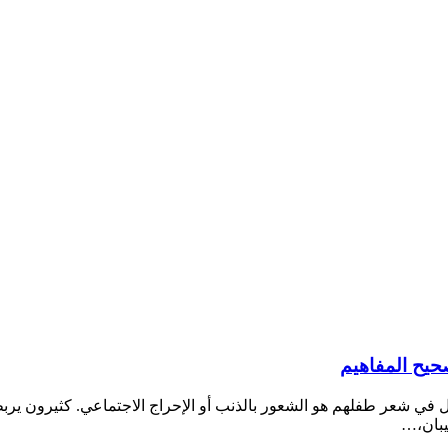
حيح المفاهيم
مل في شعر طفلهم هو الشعور بالذنب أو الإحراج الاجتماعي. كثيرون يربط
يبان،…