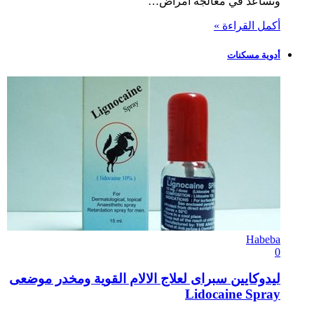
وتساعد في معالجة أمراض…
أكمل القراءة »
أدوية مسكنات
Habeba
0
ليدوكايين سبراى لعلاج الالام القوية ومخدر موضعى
Lidocaine Spray