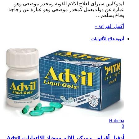
ليدوكايين سبراى لعلاج الالام القوية ومخدر موضعى وهو
عبارة عن دواء يعمل كمخدر موضعي وهو عبارة عن زجاجة
بخاخ يساهم…
أكمل القراءة »
أدوية علاج الألتهابات
Habeba
0
أدفيل أقراص مسكن للالم ومضاد للالتهابات Advil