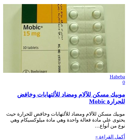
Habeba
0
موبيك مسكن للآلام ومضاد للألتهابات وخافض
للحرارة Mobic
موبيك مسكن للآلام ومضاد للألتهابات وخافض للحرارة حيث
يحتوى علي مادة فعالة واحدة وهي مادة ميلوكسيكام وهي
نوع من أنواع…
أكمل القراءة »