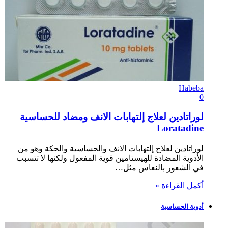
Habeba
0
لوراتادين لعلاج إلتهابات الانف ومضاد للحساسية
Loratadine
لوراتادين لعلاج إلتهابات الانف والحساسية والحكة وهو من
الأدوية المضادة للهيستامين قوية المفعول ولكنها لا تتسبب
في الشعور بالنعاس مثل…
أكمل القراءة »
أدوية الحساسية