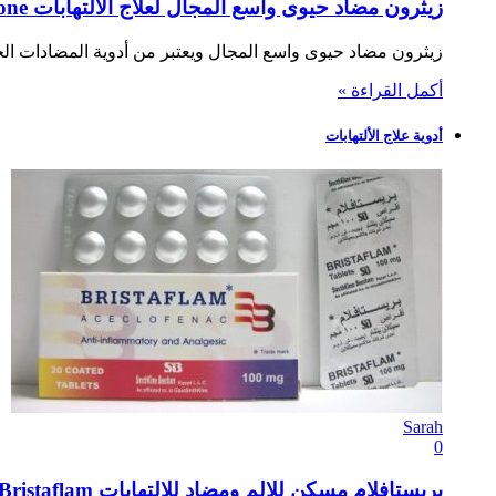
زيثرون مضاد حيوى واسع المجال لعلاج الالتهابات Xithrone
زيثرون مضاد حيوى واسع المجال ويعتبر من أدوية المضادات الحي
أكمل القراءة »
أدوية علاج الألتهابات
Sarah
0
بريستافلام مسكن للالم ومضاد للالتهابات Bristaflam