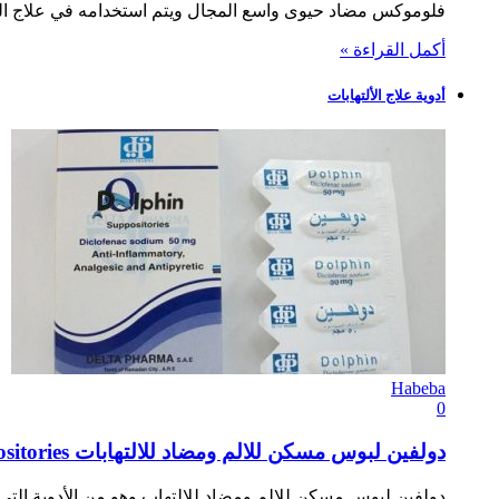
فلوموكس مضاد حيوى واسع المجال ويتم استخدامه في علاج العد
أكمل القراءة »
أدوية علاج الألتهابات
Habeba
0
دولفين لبوس مسكن للالم ومضاد للالتهابات Dolphin Suppositories
دولفين لبوس مسكن للالم ومضاد للالتهاب وهو من الأدوية التي 