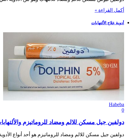
أكمل القراءة »
أدوية علاج الألتهابات
Habeba
0
دولفين جيل مسكن للالم ومضاد للروماتيزم والألتهابات lphin Gel
دولفين جيل مسكن للالم ومضاد للروماتيزم هو أحد أنواع الأدوي