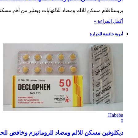
بريستافلام مسكن للالم ومضاد للالتهابات ويعتبر من أهم مسكن
أكمل القراءة »
أدوية خافضة للحرارة
Habeba
0
ديكلوفين مسكن للالم ومضاد للروماتيزم وخافض للحرارة phen