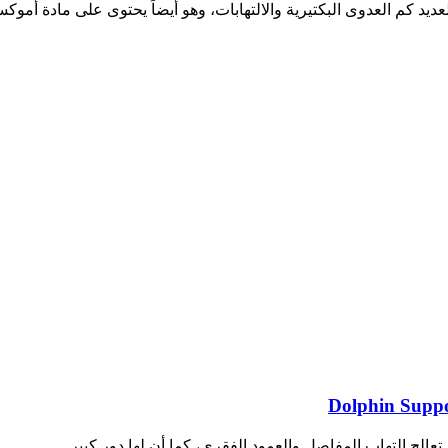
يد كم العدوى البكتيرية والالتهابات، وهو أيضاً يحتوى على مادة أم
تعالج إلتهاب المفاصل والعمود الفقري، كما أن لها دور كبير…