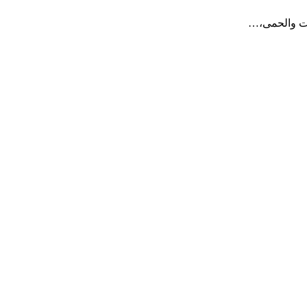
بات والحمى،…