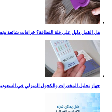
هل القمل دليل على قلة النظافة؟ خرافات شائعة وتص
جهاز تحليل المخدرات والكحول المنزلي في السعودية – ا