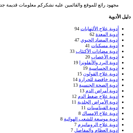
مجهود رائع للموقع والقائمين عليه نشكركم معلومات قديمة جدا 
دليل الأدوية
أدوية علاج الألتهابات
94
أدوية المعدة
62
أدوية المضاد الحيوي
47
أدوية مسكنات
41
أدوية مضادات الأكتئاب
33
أدوية الأعصاب
20
أدوية البرد والأنفلونزا
19
أدوية الحساسية
19
أدوية علاج القولون
15
أدوية خافضة للحرارة
14
أدوية الصحة الجنسية
13
أدوية أمراض الدم
13
أدوية علاج ضغط الدم
12
أدوية الأمراض الجلدية
11
أدوية الفيتامينات
11
أدوية علاج الإمساك
8
أدوية موسعة للشعب الهوائية
8
أدوية علاج الروماتيزم
7
أدوية العظام والمفاصل
7