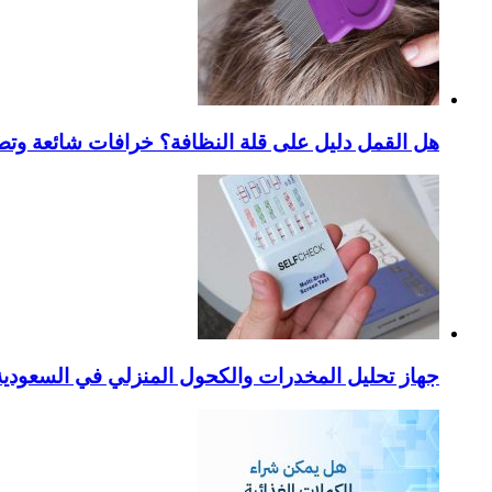
هل القمل دليل على قلة النظافة؟ خرافات شائعة وتص
جهاز تحليل المخدرات والكحول المنزلي في السعودية – ا