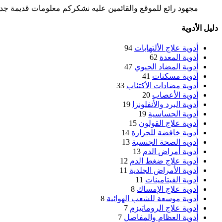
مجهود رائع للموقع والقائمين عليه نشكركم معلومات قديمة جدا 
دليل الأدوية
أدوية علاج الألتهابات
94
أدوية المعدة
62
أدوية المضاد الحيوي
47
أدوية مسكنات
41
أدوية مضادات الأكتئاب
33
أدوية الأعصاب
20
أدوية البرد والأنفلونزا
19
أدوية الحساسية
19
أدوية علاج القولون
15
أدوية خافضة للحرارة
14
أدوية الصحة الجنسية
13
أدوية أمراض الدم
13
أدوية علاج ضغط الدم
12
أدوية الأمراض الجلدية
11
أدوية الفيتامينات
11
أدوية علاج الإمساك
8
أدوية موسعة للشعب الهوائية
8
أدوية علاج الروماتيزم
7
أدوية العظام والمفاصل
7