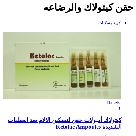
حقن كيتولاك والرضاعه
أدوية مسكنات
Habeba
0
كيتولاك أمبولات حقن لتسكين الالام بعد العمليات
الشديدة Ketolac Ampoules