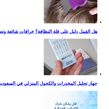
هل القمل دليل على قلة النظافة؟ خرافات شائعة وتص
جهاز تحليل المخدرات والكحول المنزلي في السعودية – ا