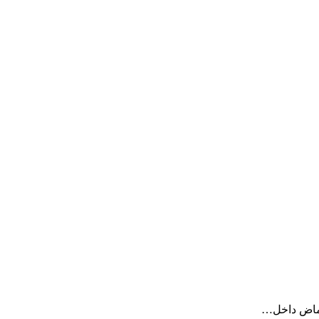
أحماض داخل…