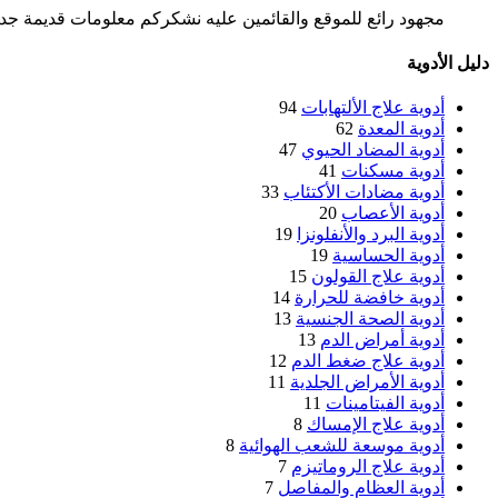
مجهود رائع للموقع والقائمين عليه نشكركم معلومات قديمة جدا 
دليل الأدوية
أدوية علاج الألتهابات
94
أدوية المعدة
62
أدوية المضاد الحيوي
47
أدوية مسكنات
41
أدوية مضادات الأكتئاب
33
أدوية الأعصاب
20
أدوية البرد والأنفلونزا
19
أدوية الحساسية
19
أدوية علاج القولون
15
أدوية خافضة للحرارة
14
أدوية الصحة الجنسية
13
أدوية أمراض الدم
13
أدوية علاج ضغط الدم
12
أدوية الأمراض الجلدية
11
أدوية الفيتامينات
11
أدوية علاج الإمساك
8
أدوية موسعة للشعب الهوائية
8
أدوية علاج الروماتيزم
7
أدوية العظام والمفاصل
7