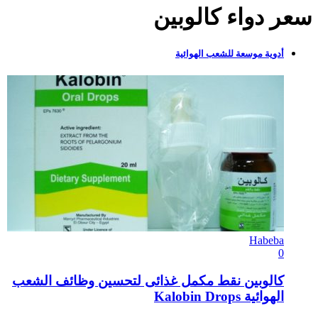
سعر دواء كالوبين
أدوية موسعة للشعب الهوائية
Habeba
0
كالوبين نقط مكمل غذائى لتحسين وظائف الشعب
الهوائية Kalobin Drops