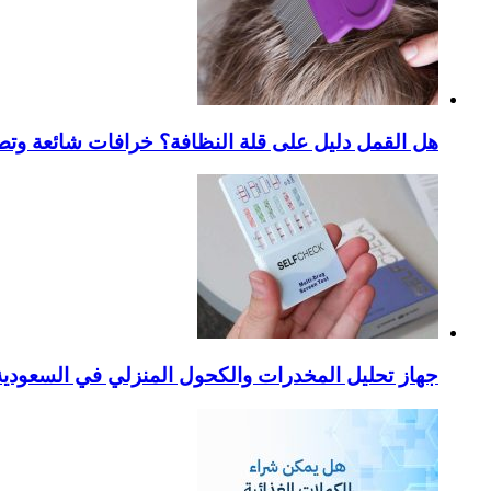
هل القمل دليل على قلة النظافة؟ خرافات شائعة وتص
جهاز تحليل المخدرات والكحول المنزلي في السعودية – ا