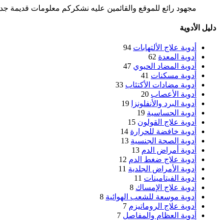
مجهود رائع للموقع والقائمين عليه نشكركم معلومات قديمة جدا 
دليل الأدوية
أدوية علاج الألتهابات
94
أدوية المعدة
62
أدوية المضاد الحيوي
47
أدوية مسكنات
41
أدوية مضادات الأكتئاب
33
أدوية الأعصاب
20
أدوية البرد والأنفلونزا
19
أدوية الحساسية
19
أدوية علاج القولون
15
أدوية خافضة للحرارة
14
أدوية الصحة الجنسية
13
أدوية أمراض الدم
13
أدوية علاج ضغط الدم
12
أدوية الأمراض الجلدية
11
أدوية الفيتامينات
11
أدوية علاج الإمساك
8
أدوية موسعة للشعب الهوائية
8
أدوية علاج الروماتيزم
7
أدوية العظام والمفاصل
7