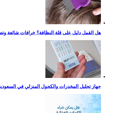
هل القمل دليل على قلة النظافة؟ خرافات شائعة وتص
جهاز تحليل المخدرات والكحول المنزلي في السعودية – ا