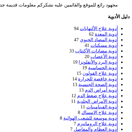
مجهود رائع للموقع والقائمين عليه نشكركم معلومات قديمة جدا 
دليل الأدوية
أدوية علاج الألتهابات
94
أدوية المعدة
62
أدوية المضاد الحيوي
47
أدوية مسكنات
41
أدوية مضادات الأكتئاب
33
أدوية الأعصاب
20
أدوية البرد والأنفلونزا
19
أدوية الحساسية
19
أدوية علاج القولون
15
أدوية خافضة للحرارة
14
أدوية الصحة الجنسية
13
أدوية أمراض الدم
13
أدوية علاج ضغط الدم
12
أدوية الأمراض الجلدية
11
أدوية الفيتامينات
11
أدوية علاج الإمساك
8
أدوية موسعة للشعب الهوائية
8
أدوية علاج الروماتيزم
7
أدوية العظام والمفاصل
7