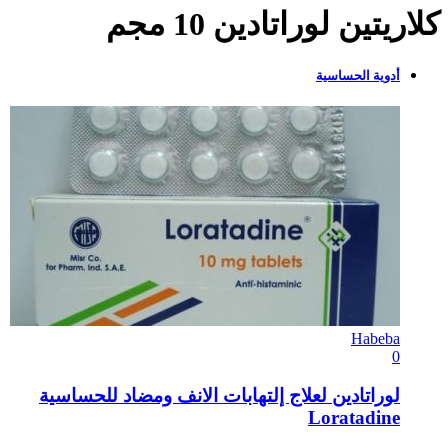
كلاريتين لوراتادين 10 مجم
أدوية الحساسية
Habeba
0
لوراتادين لعلاج إلتهابات الانف ومضاد للحساسية
Loratadine