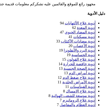
مجهود رائع للموقع والقائمين عليه نشكركم معلومات قديمة جدا 
دليل الأدوية
أدوية علاج الألتهابات
94
أدوية المعدة
62
أدوية المضاد الحيوي
47
أدوية مسكنات
41
أدوية مضادات الأكتئاب
33
أدوية الأعصاب
20
أدوية البرد والأنفلونزا
19
أدوية الحساسية
19
أدوية علاج القولون
15
أدوية خافضة للحرارة
14
أدوية الصحة الجنسية
13
أدوية أمراض الدم
13
أدوية علاج ضغط الدم
12
أدوية الأمراض الجلدية
11
أدوية الفيتامينات
11
أدوية علاج الإمساك
8
أدوية موسعة للشعب الهوائية
8
أدوية علاج الروماتيزم
7
أدوية العظام والمفاصل
7