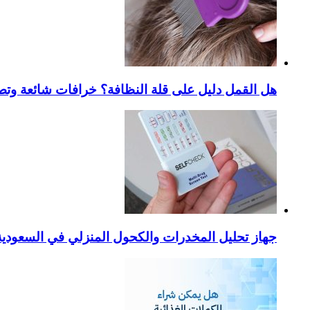
هل القمل دليل على قلة النظافة؟ خرافات شائعة وتص
جهاز تحليل المخدرات والكحول المنزلي في السعودية – ا