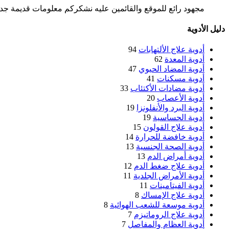
مجهود رائع للموقع والقائمين عليه نشكركم معلومات قديمة جدا 
دليل الأدوية
أدوية علاج الألتهابات
94
أدوية المعدة
62
أدوية المضاد الحيوي
47
أدوية مسكنات
41
أدوية مضادات الأكتئاب
33
أدوية الأعصاب
20
أدوية البرد والأنفلونزا
19
أدوية الحساسية
19
أدوية علاج القولون
15
أدوية خافضة للحرارة
14
أدوية الصحة الجنسية
13
أدوية أمراض الدم
13
أدوية علاج ضغط الدم
12
أدوية الأمراض الجلدية
11
أدوية الفيتامينات
11
أدوية علاج الإمساك
8
أدوية موسعة للشعب الهوائية
8
أدوية علاج الروماتيزم
7
أدوية العظام والمفاصل
7