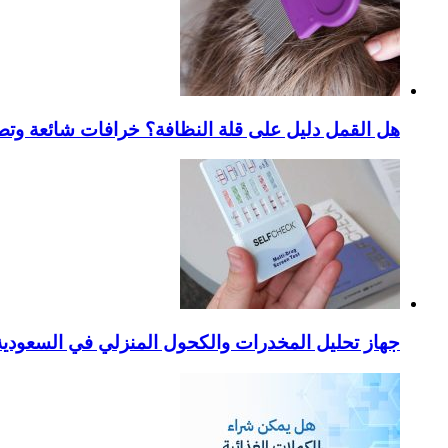
هل القمل دليل على قلة النظافة؟ خرافات شائعة وتص
جهاز تحليل المخدرات والكحول المنزلي في السعودية – ا