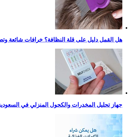
هل القمل دليل على قلة النظافة؟ خرافات شائعة وتص
جهاز تحليل المخدرات والكحول المنزلي في السعودية – ا