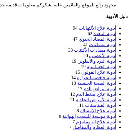
مجهود رائع للموقع والقائمين عليه نشكركم معلومات قديمة جدا 
دليل الأدوية
أدوية علاج الألتهابات
94
أدوية المعدة
62
أدوية المضاد الحيوي
47
أدوية مسكنات
41
أدوية مضادات الأكتئاب
33
أدوية الأعصاب
20
أدوية البرد والأنفلونزا
19
أدوية الحساسية
19
أدوية علاج القولون
15
أدوية خافضة للحرارة
14
أدوية الصحة الجنسية
13
أدوية أمراض الدم
13
أدوية علاج ضغط الدم
12
أدوية الأمراض الجلدية
11
أدوية الفيتامينات
11
أدوية علاج الإمساك
8
أدوية موسعة للشعب الهوائية
8
أدوية علاج الروماتيزم
7
أدوية العظام والمفاصل
7