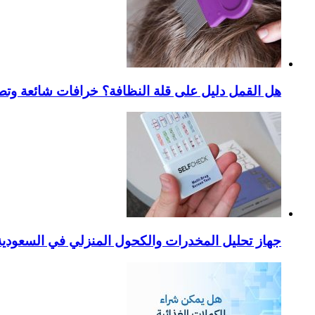
هل القمل دليل على قلة النظافة؟ خرافات شائعة وتص
جهاز تحليل المخدرات والكحول المنزلي في السعودية – ا