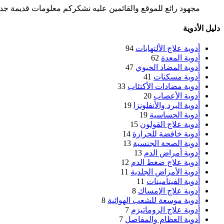
مجهود رائع للموقع والقائمين عليه نشكركم معلومات قديمة جدا 
دليل الأدوية
أدوية علاج الألتهابات
94
أدوية المعدة
62
أدوية المضاد الحيوي
47
أدوية مسكنات
41
أدوية مضادات الأكتئاب
33
أدوية الأعصاب
20
أدوية البرد والأنفلونزا
19
أدوية الحساسية
19
أدوية علاج القولون
15
أدوية خافضة للحرارة
14
أدوية الصحة الجنسية
13
أدوية أمراض الدم
13
أدوية علاج ضغط الدم
12
أدوية الأمراض الجلدية
11
أدوية الفيتامينات
11
أدوية علاج الإمساك
8
أدوية موسعة للشعب الهوائية
8
أدوية علاج الروماتيزم
7
أدوية العظام والمفاصل
7