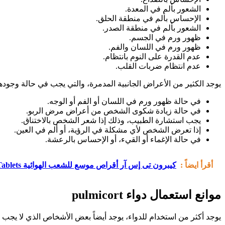
الشعور بألم في المعدة.
الإحساس بألم في منطقة الحلق.
الشعور بألم في منطقة الصدر.
ظهور ورم في الجسم.
ظهور ورم في اللسان والفم.
عدم القدرة على النوم بانتظام.
عدم انتظام ضربات القلب.
يوجد الكثير من الأعراض الجانبية المدمرة، والتي يجب في حالة وجود
في حالة ظهور ورم في اللسان أو الفم أو الوجه.
في حالة زيادة شكوى الشخص من أعراض مرض الربو.
يجب استشارة الطبيب، وذلك إذا شعر الشخص بالاختناق.
إذا تعرض الشخص لأي مشكلة في الرؤية، أو ألم في العين.
في حالة الإغماء أو القيء، أو الإحساس بالرعشة.
أقرأ ايضاً :
كيبرون تى إس آر أقراص موسع للشعب الهوائية Quibron T SR Tablets
موانع استعمال دواء pulmicort
يوجد أكثر من استخدام للدواء، يوجد أيضاً بعض الأشخاص الذي لا يجب عل