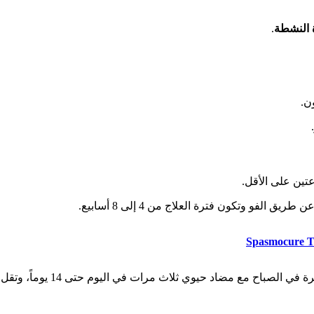
 النشطة
.
ن.