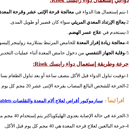
دواعي إستعمال دواء رايسك Risek:
1-يتم إستعمال هذا الدواء في
معالجة قرحة الإثنى عشر وقرحة المعدة
2-
يعالج الإرتداد المعدي المريئي
سواء كان قصير أو طويل المدى.
3-يستخدم في
علاج عسر الهضم
.
4-
معالجة زيادة إفراز المعدة
للحامض المرتبط بمتلازمة زولينجر إليسو
5-
وقاية الجهاز التنفسي
من دخول حامض المعدة أثناء عمليات التخدير.
جرعة وطريقة إستعمال دواء رايسك Risek:
1-توقيت تناول الدواء قبل الأكل بنصف ساعة أو بعد تناول الطعام بساعتين على الأقل.
2-الجرعة للشخص البالغ المصاب بقرحة الإثنى عشر 20 مجم كل يوم عن طريق الفو وتكون فترة العلاج من 4 إلى 8 أسابيع.
أقرأ ايضاً :
سبازموكيور أقراص لعلاج ألام المعدة والتقلصات Spasmocure Tablets
3-الجرعة في حالة الإصابة بعدوى الهليكوباكتر يتم إستخدام 40 مجم مرة في الصباح مع مضاد حيوي ثلاث مرات في اليوم حتى 14 يوماً، وتقل الجرعة بالتدريج بعد مرور هذا الوقت مع الرجوع للطبيب.
4-جرعة البالغين لعلاج قرحة المعدة هي 40 مجم كل يوم قبل الأكل.