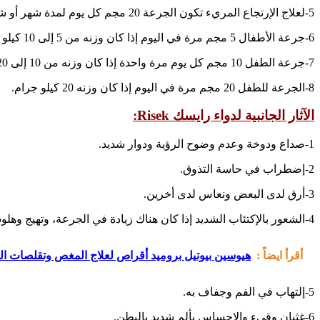
5-لعلاج الإرتجاع المريء تكون الجرعة 20 مجم كل يوم لمدة شهر أو شهر ونصف.
6-جرعة الأطفال 5 مجم مرة في اليوم إذا كان وزنه من 5 إلى 10 كيلو جرام.
7-جرعة الطفل 10 مجم كل يوم مرة واحدة إذا كان وزنه من 10 إلى 20 كيلو جرام.
8-الجرعة للطفل 20 مجم مرة في اليوم إذا كان وزنه 20 كيلو جرام.
الآثار الجانبية لدواء رايسك Risek:
1-صداع ودوخة وعدم وضوح الرؤية ودوار شديد.
2-إضطراب في حاسة التذوق.
3-أرق لدى البعض ونعاس لدى أخرين.
4-الشعور بالإكتئاب الشديد إذا كان هناك زيادة في الجرعة، وتهيج وهلوسة لدى بعض الحالات.
أقرأ ايضاً :
هيوسين بيوتيل بروميد أقراص لعلاج المغص وتقلصات المعدة e Butylbromide Tablets
5-إلتهاب في الفم وجفاف به.
6-غثيان وقيء والإحساس بألم شديد بالبطن.