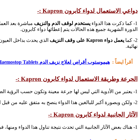
دواعي الاستعمال لدواء كابرون Kapron :-
1- كما ذكرت هذا الدواء
يستخدم لوقف الدم والنزيف
مباشرة بعد العمل
الدورة الشهرية جميع هذه الحالات يتم إعطائها دواء كابرون.
2- كما
يعمل دواء Kapron على وقف النزيف
الذي يحدث بداخل العيون
نهائية.
أقرأ ايضاً :
هيموستوب أقراص لعلاج نزيف الدم Haemostop Tablets
الجرعة وطريقة الاستعمال لدواء كابرون Kapron :-
1- يعتبر من الأدوية التي ليس لها جرعة معينة وتكون حسب الرؤية الطبيعية من قبل الطبيب والتي يراها في المريض، فهناك بعض الحالات التي من الممكن أن تأخذ قرص واحد يوميا على حسب الحالة المرضية.
2- ولكن وبصورة أكبر للبالغين هذا الدواء ينصح به متفق عليه من قبل العديد من الأطباء بالوطن العربي، وقد تصل الجرعة إلى قرصين أو ثلاثة أقراص في اليومين وحسب الحالة التي تتناول الدواء أيضا.
الآثار الجانبية لدواء كابرون Kapron :-
1- هناك بعض الآثار الجانبية التي تحدث نتيجة تناول هذا الدواء ومنها، في كثير من الأحيان قد تحدث مشاكل في الرؤية الخاصة ببعض الأشخاص للأوان وحالات تجلط في الأوعية الدموية.