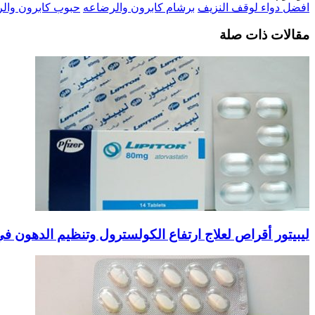
افضل دواء لوقف النزيف
برشام كابرون والرضاعه
حبوب كابرون وال
مقالات ذات صلة
ليبيتور أقراص لعلاج ارتفاع الكولسترول وتنظيم الدهون في الدم  Tablets