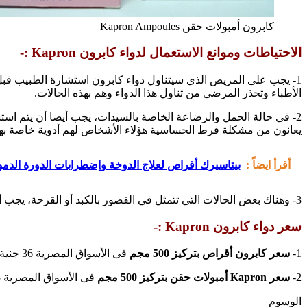
كابرون أمبولات حقن Kapron Ampoules
الاحتياطات وموانع الاستعمال لدواء كابرون Kapron :-
1- يجب على المريض الذي سيتناول دواء كابرون استشارة الطبيب قب
الأطباء وتحذر المرضى من تناول هذا الدواء وهم بهذه الحالات.
2- في حالة الحمل والرضاعة الخاصة بالسيدات، يجب أيضا أن يتم اس
يعانون من مشكلة فرط الحساسية هؤلاء الأشخاص لهم أدوية خاصة به
أقرأ ايضاً :
بيتاسيرك أقراص لعلاج الدوخة وإضطرابات الدورة الدموية aserc Tablets
3- وهناك بعض الحالات التي تتمثل في القصور بالكبد أو القرحة، يجب أن يتم التعرف من قبل الطبيب أولا قبل تناول هذا الدواء بسبب الآثار الجانبية العديدة التي قد تتكون لمرضي القصور الكبدي.
سعر دواء كابرون Kapron :-
1-
سعر كابرون أقراص بتركيز 500 مجم
فى الأسواق المصرية 36 جنية مصري للعلبة كاملة.
2-
سعر Kapron أمبولات حقن بتركيز 500 مجم
فى الأسواق المصرية 40.5 جنية مصري.
الوسوم