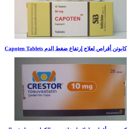
كابوتن أقراص لعلاج إرتفاع ضغط الدم Capoten Tablets