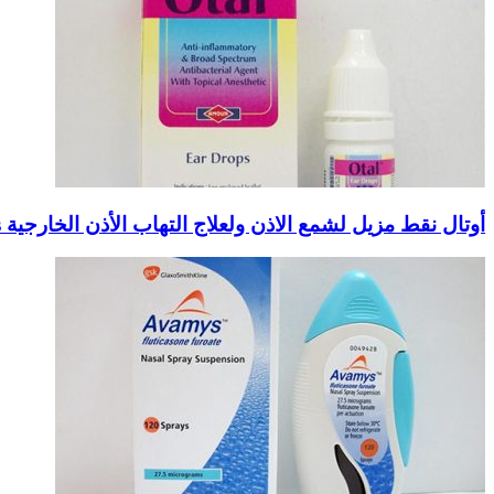
أوتال نقط مزيل لشمع الاذن ولعلاج التهاب الأذن الخارجية Otal Ear Drops