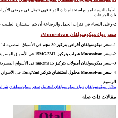
1-أما بالنسبة لموانع استخدام ذلك الدواء فهي تتمثل في مرضي الأورا
تلك الجرعات .
2-وعلى النساء في فترات الحمل والرضاعة أن يتم استشارة الطبيب قبل تناول ذلك الدواء حتى لا يسبب أي آثار جانبية على الجنين اثناء الحمل أو يصل للطفل من خلال الرضاعة الطبيعية .
سعر دواء ميكوسولفان Mucosolvan:
1-
سعر ميكوسولفان أقراص بتركيز 30 مجم
فى الأسواق المصرية 14 جنية مصري.
2-
سعر Mucosolvan شراب بتركيز 15MG/5ML
فى الأسواق المصرية 8 جنية مصري
3-
سعر ميكوسولفان أمبولات بتركيز 15 mg/2ml
فى الأسواق المصرية 7 جنية مصري
4-
سعر Mucosolvan محلول استنشاق بتركيز 15mg/2ml
فى الأسواق المصرية 35
الوسوم
بدائل ميكوسولفان
دواء ميكوسولفان للحامل
سعر ميكوسولفان
شراب 
مقالات ذات صلة