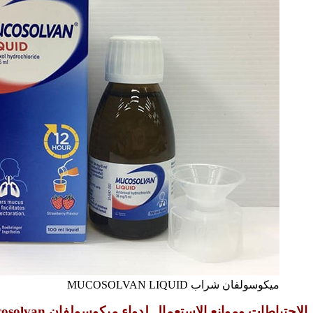
ميكوسولفان شراب MUCOSOLVAN LIQUID
الإحتياطات وموانع الإستعمال لدواء ميكوسولفان Mucosolvan: