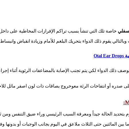
لسفلي
خاصة تلك التي تنشأ بسبب تراكم الإفرازات المخاطية على داخ
لتالي يقوم ذلك الدواء بتحريك البلغم للأمام وزيادة انقباض وانبساط ال
Ota
ى صدره أو انتفاخات الرئة معوخروج بصاقات ذات لون اصفر مائل للاخض
 بين المائتين حتى الثلاث ملاعق في اليوم بجانب الوجبات أو بدونها وف