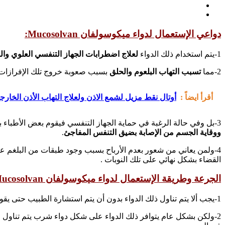
دواعي الإستعمال لدواء ميكوسولفان Mucosolvan:
1-يتم استخدام ذلك الدواء
لعلاج اضطرابات الجهاز التنفسي العلوي وا
2-مما
تسبب التهاب البلعوم والحلق
بسبب صعوبة خروج تلك الإفرازات وبا
أقرأ ايضاً :
أوتال نقط مزيل لشمع الاذن ولعلاج التهاب الأذن الخارجية l Ear Drops
3-بل وفي حالة الرغبة في حماية الجهاز التنفسي فيقوم بعض الأطباء بوصف ذلك الدواء لكي يتم تجنب الإصابة بالمضاعفات الرئوية أثناء إجراء العمليات الجراحية خاصة في غرفة العناية المركزة فهو
ووقاية الجسم من الإصابة بضيق التنفس المفاجئ
.
4-ولمن يعاني من شعور بعدم الأرباح بسبب وجود طبقات من البلغم عل
القضاء بشكل نهائي على تلك النوبات .
الجرعة وطريقة الإستعمال لدواء ميكوسولفان Mucosolvan:
1-يجب ألا يتم تناول ذلك الدواء بدون أن يتم استشارة الطبيب حتى يقوم بتحديد الحالة جيداً ومعرفة السبب الرئيسي وراء ضيق التنفس ومن ثم يتم تحديد الجرعة وإدخاله بعض العقاقير الأخرى بجانبه.
2-ولكن بشكل عام يتوافر ذلك الدواء على شكل دواء شرب يتم تناول ما