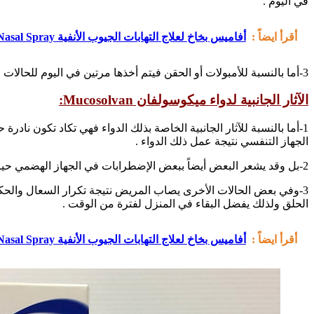
في اليوم .
أقرأ ايضاً :
أفاميس بخاخ لعلاج التهابات الجيوب الأنفية Avamys Nasal Spray
3-أما بالنسبة للأمبولات أو الحقن فيتم أخذها مرتين في اليوم للحالات الشديدة وتقل الجرعة تدريجياً فيما بعد تى يتم القضاء بشكل نهائي على نوبات البلغم والسعال الشديد .
الآثار الجانبية لدواء ميكوسولفان Mucosolvan:
1-أما بالنسبة للآثار الجانبية الخاصة بذلك الدواء فهي تكاد تكون ن
الجهاز التنفسي نتيجة عمل ذلك الدواء .
2-بل وقد يشعر البعض أيضاً ببعض الإضطرابات في الجهاز الهضمي حيث يشعر المريض بالرغبة في الغثيان والقيء والشعور بالإمتلاء وفقد الرغبة على تناول الطعام حتى يتم الانتهاء من كافة الجرعات .
3-وفي بعض الحالات الأخرى يصاب المريض نتيجة تكرار السعال والحكة
الحلق ولذلك يفضل البقاء في المنزل لفترة من الوقت .
أقرأ ايضاً :
أفاميس بخاخ لعلاج التهابات الجيوب الأنفية Avamys Nasal Spray