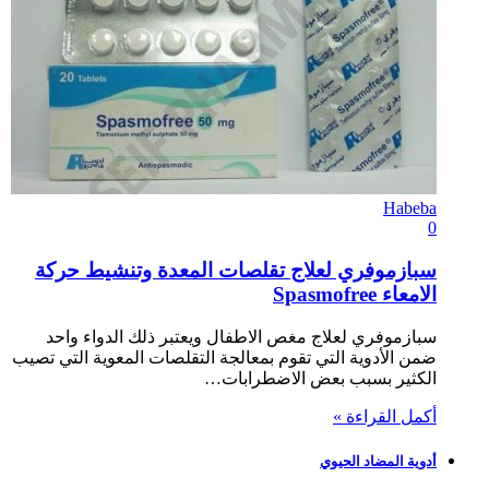
Habeba
0
سبازموفري لعلاج تقلصات المعدة وتنشيط حركة
الامعاء Spasmofree
سبازموفري لعلاج مغص الاطفال ويعتبر ذلك الدواء واحد
ضمن الأدوية التي تقوم بمعالجة التقلصات المعوية التي تصيب
الكثير بسبب بعض الاضطرابات…
أكمل القراءة »
أدوية المضاد الحيوي