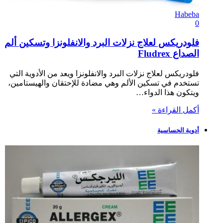
Habeba
0
فلودريكس لعلاج نزلات البرد والانفلونزا وتسكين ألم
الصداع Fludrex
فلودريكس لعلاج نزلات البرد والانفلونزا ويعد من الأدوية التي
تستخدم في تسكين الألم وهي مضادة للإحتقان والهيستامين،
ويتكون هذا الدواء…
أكمل القراءة »
أدوية الحساسية