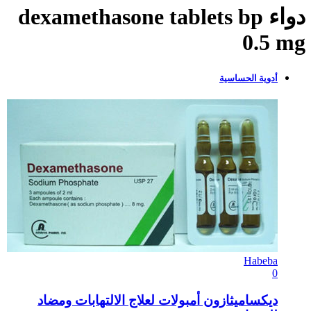
دواء dexamethasone tablets bp
0.5 mg
أدوية الحساسية
Habeba
0
ديكساميثازون أمبولات لعلاج الالتهابات ومضاد