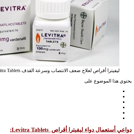
ليفيترا أقراص لعلاج ضعف الانتصاب وسرعة القذف Levitra Tablets
يحتوي هذا الموضوع على
دواعي أستعمال دواء ليفيترا أقراص Levitra Tablets: