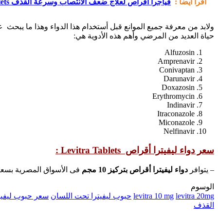
أقرأ ايضاً :
فياجرا أقراص لعلاج ضعف الانتصاب وسرعة القذف Viagra Tablets
ولابد من معرفة جميع الموانع قبل أستخدام هذا الدواء وهذا ما يبحث ع
حياة العديد من المرضي وأهم هذه الأدوية هي:
Alfuzosin
Amprenavir
Conivaptan
Darunavir
Doxazosin
Erythromycin
Indinavir
Itraconazole
Miconazole
Nelfinavir
سعر دواء ليفيترا أقراص Levitra Tablets :
– يتوافر
دواء ليفيترا أقراص بتركيز 10 مجم
فى الأسواق المصرية بسعر 40.00 جنية مصري، كما يتو
الوسوم
levitra 20mg
levitra 10 mg
حبوب ليفيترا تحت اللسان
سعر حبوب ليفيت
القذف