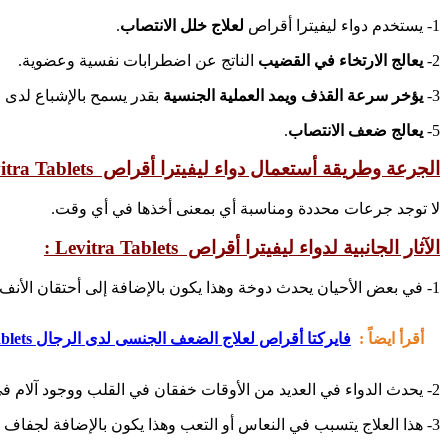
1- يستخدم دواء ليفيترا أقراص
لعلاج خلل الانتصاب
.
2-
يعالج الارتخاء في القضيب
الناتج عن اضطرابات نفسية وعضوية.
3-
يؤخر سرعة القذف ويمد العملية الجنسية
بقدر يسمح بالإشباع لدى 
5-
يعالج ضعف الانتصاب
.
الجرعة وطريقة أستعمال دواء ليفيترا أقراص Levitra Tablets:
لا توجد جرعات محددة ومناسبة أي بمعنى أخذها في أي وقت.
الآثار الجانبية لدواء ليفيترا أقراص Levitra Tablets :
1- في بعض الأحيان يحدث دوخة وهذا يكون بالإضافة إلى أحتقان الأنف.
أقرأ ايضاً :
فايركتا أقراص لعلاج الضعف الجنسى لدى الرجال Virecta Tablets
2- يحدث الدواء في العديد من الأوقات خفقان في القلب ووجود آلام في العضلات.
3- هذا العلاج يتسبب في النعاس أو التعب وهذا يكون بالإضافة لجفاف الفم.