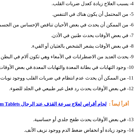
4- يسبب العلاج زيادة كعدل ضربات القلب.
5- من المحتمل أن يكون هناك في التنفس.
6- من الممكن أن يحدث في بعض الأحيان تناقص الإحساس من الجسم وهذا لتحفيز طبيعة مثل اللمس أو الألم.
7- في بعض الأوقات يحدث طنين في الأذن.
8- في بعض الأوقات يشعر الشخص بالغثيان أو القيء.
9- يحدث العديد من الاضطرابات في الأمعاء وهي تكون آلام في البطن والجزر والإسهال.
10- وجود التهابات في بطانة المعدة والتهابات المعدة.في بعض الأوقات يحدث طفح جلدي ووجود عسر الهضم.
11- من الممكن أن يحدث عدم انتظام في ضربات القلب ووجود نوبات قلبية.
12- في بعض الأوقات يحدث رد فعل غير طبيعي في الجلد للضوء.
أقرأ ايضاً :
لجام أقراص لعلاج سرعة القذف عند الرجال Lejam Tablets
13- في بعض الأوقات يحدث طفح جلدي أو حساسية.
14- وجود زيادة أو انخفاض ضغط الدم ووجود نزيف الأنف.